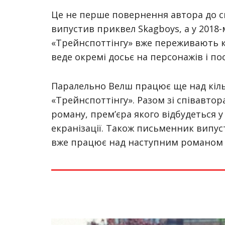
Це не перше повернення автора до св
випустив приквел
Skagboys
, а у 201
«Трейнспоттінгу» вже переживають к
веде окремі досьє на персонажів і пос
Паралельно Велш працює ще над кіль
«Трейнспоттінгу». Разом зі співавто
роману, прем’єра якого відбудеться у
екранізації. Також письменник випу
вже працює над наступним романом пр