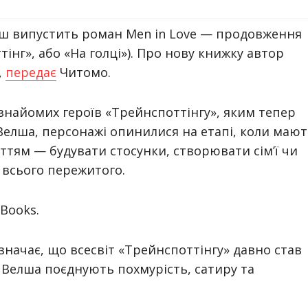
лш
випустить роман
Men in Love
— продовження
інг», або «На голці»). Про нову книжку автор
,
передає
Читомо.
знайомих героїв «Трейнспоттінгу», яким тепер
Велша, персонажі опинилися на етапі, коли маю
иттям — будувати стосунки, створювати сім’ї чи
 всього пережитого.
 Books
.
начає, що всесвіт «Трейнспоттінгу» давно став
 Велша поєднують похмурість, сатиру та