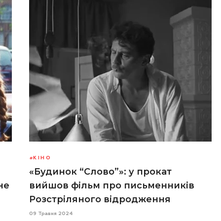
КІНО
«Будинок “Слово”»: у прокат
не
вийшов фільм про письменників
Розстріляного відродження
09 Травня 2024