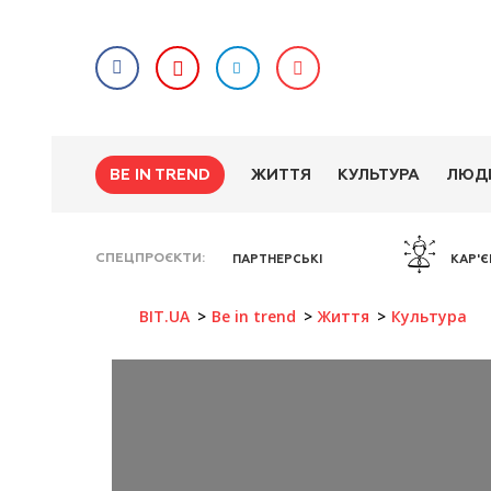
BE IN TREND
ЖИТТЯ
КУЛЬТУРА
ЛЮД
СПЕЦПРОЄКТИ
ПАРТНЕРСЬКІ
КАР'Є
BIT.UA
Be in trend
Життя
Культура