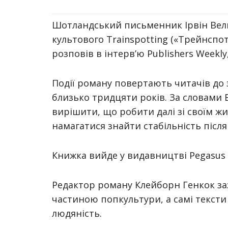
Шотландський письменник
Ірвін Ве
культового
Trainspotting
(«Трейнспотт
розповів в інтерв’ю Publishers Weekly
Події роману повертають читачів до 
близько тридцяти років. За словами 
вирішити, що робити далі зі своїм ж
намагатися знайти стабільність після
Книжка вийде у видавництві
Pegasus
Редактор роману Клейборн Генкок заз
частиною попкультури, а самі тексти
людяність.