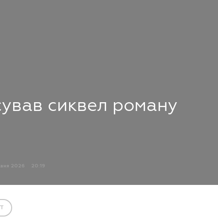
сував сиквел роману
авня 2026
20:19
T