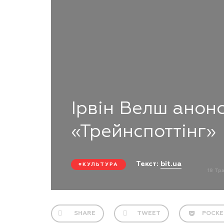
Ірвін Велш анон
«Трейнспоттінг»
Текст:
bit.ua
КУЛЬТУРА
18 Тр
SHARE
TWEET
POCKE