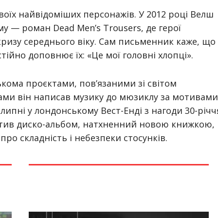
оїх найвідоміших персонажів. У 2012 році Велш
8-му — роман
Dead Men’s Trousers
, де герої
ризу середнього віку. Сам письменник каже, що
тійно доповнює їх: «Це мої головні хлопці».
кома проєктами, пов’язаними зі світом
рами він написав музику до мюзиклу за мотивами
 липні у лондонському Вест-Енді з нагоди 30-річч
стив диско-альбом, натхненний новою книжкою, 
о складність і небезпеки стосунків.