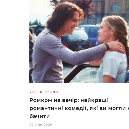
BE IN TREND
Ромком на вечір: найкращі
романтичні комедії, які ви могли 
бачити
02 Січня 2026