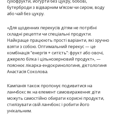
сухофрукти, йогурти без цукру, бобові,
бутерброди з відварним м’ясом чи сиром, воду
або чай без цукру.
«Для щоденних перекусів дітям не потрібні
складні рецепти чи спеціальні продукти.
Найкраще працюють прості варіанти, які зручно
взяти з собою. Оптимальний перекус — це
комбінація “енергія + ситість”: фрукт або овочі,
джерело білка і цільнозерновий продукт», —
пояснює лікарка-ендокринологиня, дієтологиня
Анастасія Соколова.
Кампанія також пропонує подивитися на
ланчбокс як на елемент самовираження: діти
можуть самостійно обирати корисні продукти,
стилізувати свій ланчбокс і робити його
унікальним.