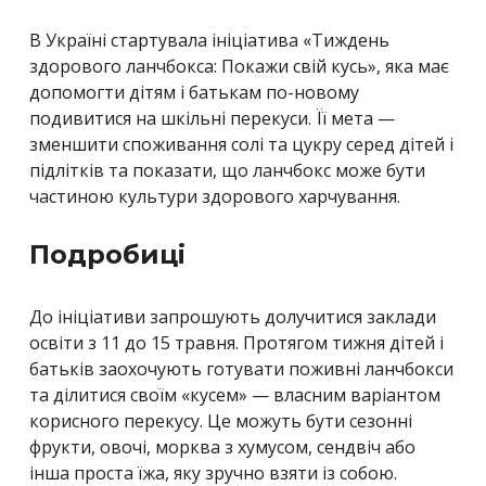
В Україні стартувала ініціатива «Тиждень
здорового ланчбокса: Покажи свій кусь», яка має
допомогти дітям і батькам по-новому
подивитися на шкільні перекуси. Її мета —
зменшити споживання солі та цукру серед дітей і
підлітків та показати, що ланчбокс може бути
частиною культури здорового харчування.
Подробиці
До ініціативи запрошують долучитися заклади
освіти з 11 до 15 травня. Протягом тижня дітей і
батьків заохочують готувати поживні ланчбокси
та ділитися своїм «кусем» — власним варіантом
корисного перекусу. Це можуть бути сезонні
фрукти, овочі, морква з хумусом, сендвіч або
інша проста їжа, яку зручно взяти із собою.