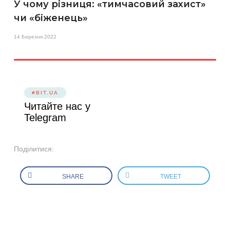
У чому різниця: «тимчасовий захист»
чи «біженець»
14 Березня 2022
#BIT.UA
Читайте нас у
Telegram
Поділитися:
SHARE
TWEET