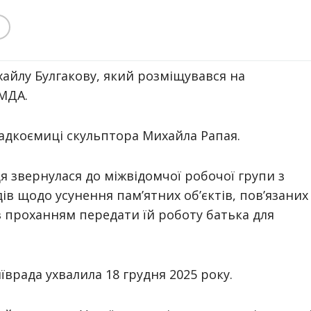
айлу Булгакову, який розміщувався на
МДА.
адкоємиці скульптора Михайла Рапая.
 звернулася до міжвідомчої робочої групи з
в щодо усунення пам’ятних об’єктів, пов’язаних
 із проханням передати їй роботу батька для
врада ухвалила 18 грудня 2025 року.