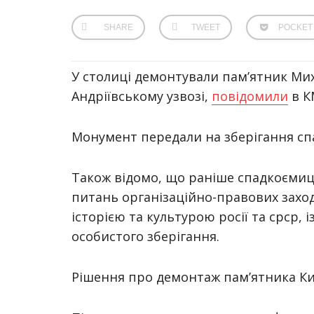
SHARE
TWEET
POCKET
У столиці демонтували пам’ятник Мих
Андріївському узвозі,
повідомили
в К
Монумент передали на зберігання сп
Також відомо, що раніше спадкоємиця
питань організаційно-правових заході
історією та культурою росії та срср,
особистого зберігання.
Рішення про демонтаж пам’ятника Киї