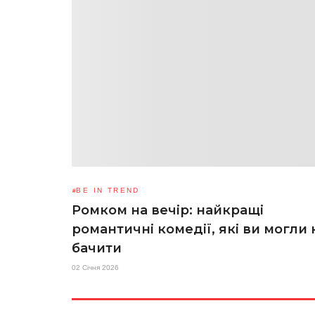
BE IN TREND
Ромком на вечір: найкращі
романтичні комедії, які ви могли 
бачити
02 Січня 2026