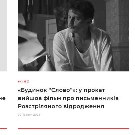
КІНО
«Будинок “Слово”»: у прокат
не
вийшов фільм про письменників
Розстріляного відродження
09 Травня 2024