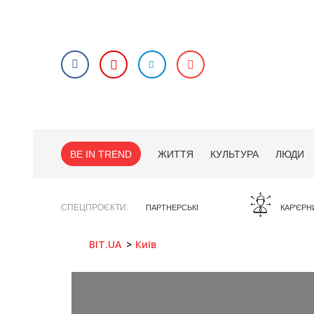
BE IN TREND
ЖИТТЯ
КУЛЬТУРА
ЛЮДИ
СПЕЦПРОЄКТИ
ПАРТНЕРСЬКІ
КАР'ЄРН
BIT.UA
Київ