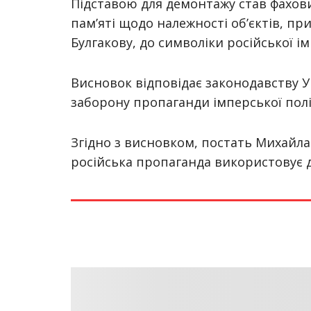
Підставою для демонтажу став фахови
пам’яті щодо належності об’єктів, п
Булгакову, до символіки російської і
Висновок відповідає законодавству У
заборону пропаганди імперської політ
Згідно з висновком, постать Михайла
російська пропаганда використовує дл