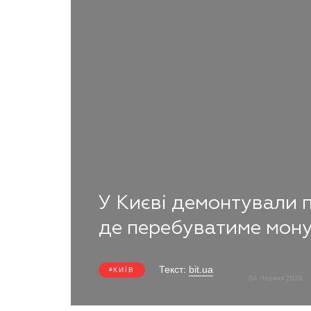
У Києві демонтували 
де перебуватиме мон
Текст:
bit.ua
КИЇВ
04 Червня 2026