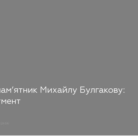
пам’ятник Михайлу Булгакову:
умент
19:04