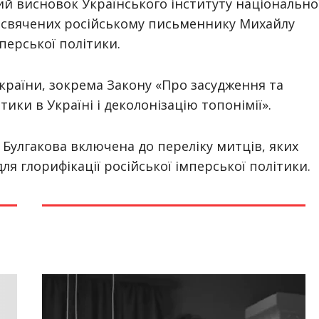
й висновок Українського інституту національно
рисвячених російському письменнику Михайлу
мперської політики.
країни, зокрема Закону «Про засудження та
ики в Україні і деколонізацію топонімії».
 Булгакова включена до переліку митців, яких
я глорифікації російської імперської політики.