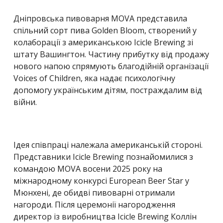
Дніпровська пивоварня MOVA представила
спільний сорт пива Golden Bloom, створений у
колаборації з американською Icicle Brewing зі
штату Вашингтон. Частину прибутку від продажу
нового напою спрямують благодійній організації
Voices of Children, яка надає психологічну
допомогу українським дітям, постраждалим від
війни.
Ідея співпраці належала американській стороні.
Представники Icicle Brewing познайомилися з
командою MOVA восени 2025 року на
міжнародному конкурсі European Beer Star у
Мюнхені, де обидві пивоварні отримали
нагороди. Після церемонії нагородження
директор із виробництва Icicle Brewing Коллін