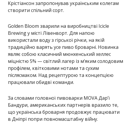
Крістіансон запропонував українським колегам
створити спільний сорт.
Golden Bloom зварили на виробництві Icicle
Brewing у місті Лівенворт. Для напою
використали воду з гірської річки, на якій
традиційно варять усе пиво броварні. Новинка
являє собою класичний мюнхенський хеллес
міцністю 5% — світлий лагер із м’яким солодовим
профілем, квітковими нотами та сухим
післясмаком. Над рецептурою та концепцією
працювали обидві команди.
За словами головної пивоварки MOVA Дар’ї
Бандури, американських партнерів вразило те,
що українська броварня продовжує працювати
в Дніпрі попри повномасштабну війну.