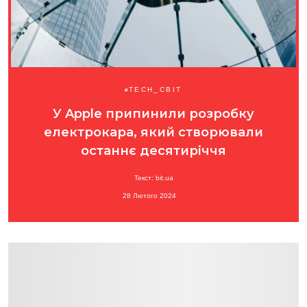
TECH_СВІТ
У Apple припинили розробку
електрокара, який створювали
останнє десятиріччя
Текст: bit.ua
28 Лютого 2024