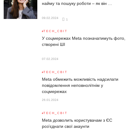
найму та пошуку роботи – як він …
09.02.2024
1
TECH_СВІТ
У соцмережах Meta позначатимуть фото,
створені ШІ
07.02.2024
TECH_СВІТ
Meta обмежить можливість надсилати
повідомлення неповнолітнім у
соцмережах
26.01.2024
TECH_СВІТ
Meta дозволить користувачам з ЄС
роз’єднати свої акаунти