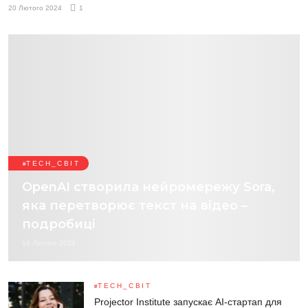
20 Лютого 2024
1
TECH_СВІТ
OpenAI створила нейромережу Sora,
яка перетворює текст на відео –
подробиці
16 Лютого 2024
TECH_СВІТ
Projector Institute запускає AI-стартап для