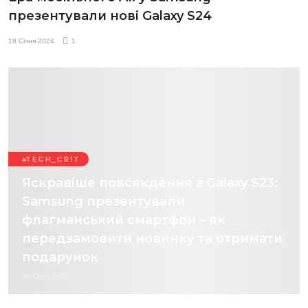
презентували нові Galaxy S24
18 Січня 2024
1
TECH_СВІТ
Яскравіше повсякдення з Galaxy S23:
Samsung презентували
флагманський смартфон – як
передзамовити новинку та отримати
подарунок
08 Січня 2024