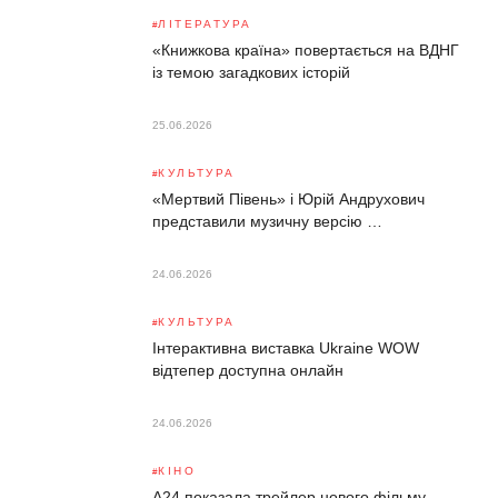
ЛІТЕРАТУРА
«Книжкова країна» повертається на ВДНГ
із темою загадкових історій
25.06.2026
КУЛЬТУРА
«Мертвий Півень» і Юрій Андрухович
представили музичну версію …
24.06.2026
КУЛЬТУРА
Інтерактивна виставка Ukraine WOW
відтепер доступна онлайн
24.06.2026
КІНО
A24 показала трейлер нового фільму