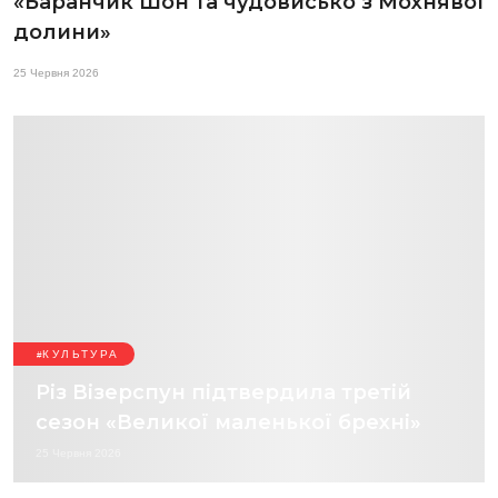
«Баранчик Шон та чудовисько з Мохнявої
долини»
25 Червня 2026
КУЛЬТУРА
Різ Візерспун підтвердила третій
сезон «Великої маленької брехні»
25 Червня 2026