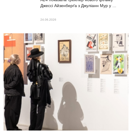
Джессі Айзенберґа з Джуліанн Мур у …
24.06.2026