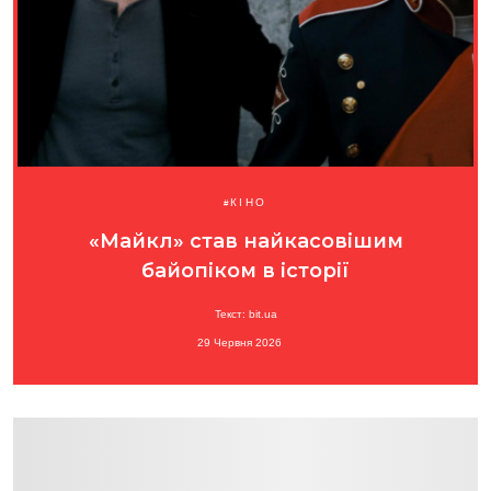
КІНО
«Майкл» став найкасовішим
байопіком в історії
Текст: bit.ua
29 Червня 2026