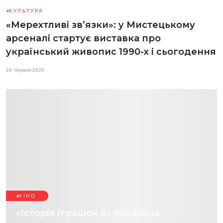
КУЛЬТУРА
«Мерехтливі звʼязки»: у Мистецькому
арсеналі стартує виставка про
український живопис 1990-х і сьогодення
24 Червня 2026
КІНО
«Історія іграшок 5» показала