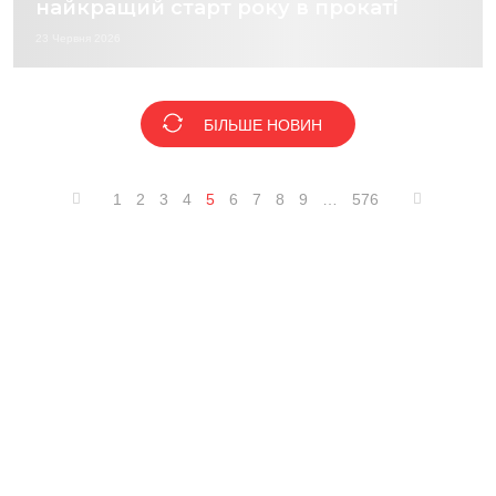
найкращий старт року в прокаті
23 Червня 2026
БІЛЬШЕ НОВИН
1
2
3
4
5
6
7
8
9
…
576