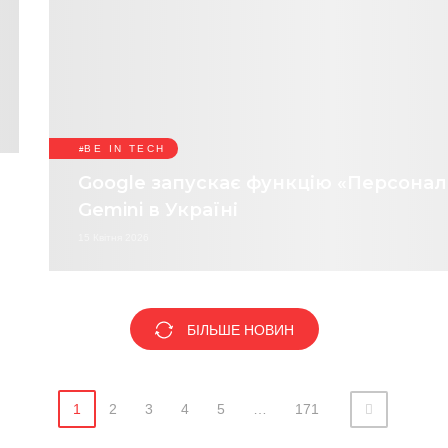
BE IN TECH
Google запускає функцію «Персоналі
Gemini в Україні
15 Квітня 2026
БІЛЬШЕ НОВИН
1
2
3
4
5
…
171