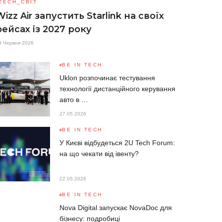
TECH_СВІТ
Wizz Air запустить Starlink на своїх
рейсах із 2027 року
9 Червня 2026
BE IN TECH
Uklon розпочинає тестування
технології дистанційного керування
авто в …
27.05.2026
BE IN TECH
У Києві відбудеться 2U Tech Forum:
на що чекати від івенту?
22.05.2026
BE IN TECH
Nova Digital запускає NovaDoc для
бізнесу: подробиці