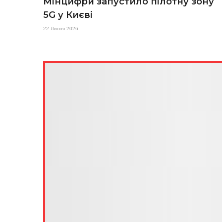
Мінцифри запустило пілотну зону
5G у Києві
22 Липня 2026