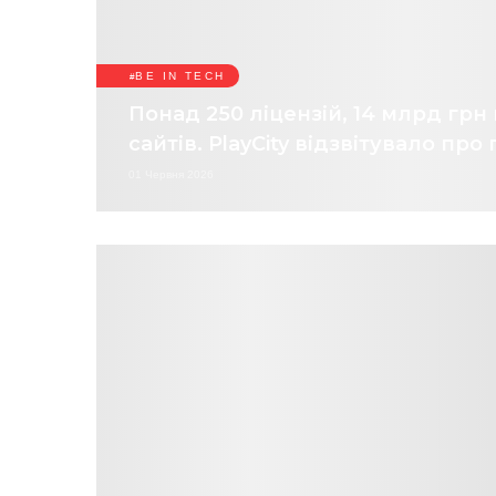
BE IN TECH
Понад 250 ліцензій, 14 млрд грн 
сайтів. PlayCity відзвітувало пр
01 Червня 2026