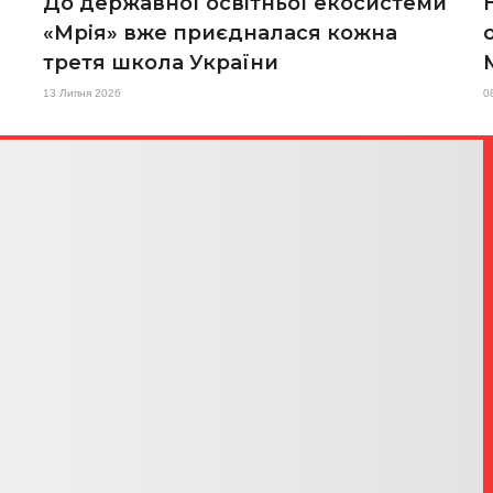
До державної освітньої екосистеми
«Мрія» вже приєдналася кожна
третя школа України
13 Липня 2026
0