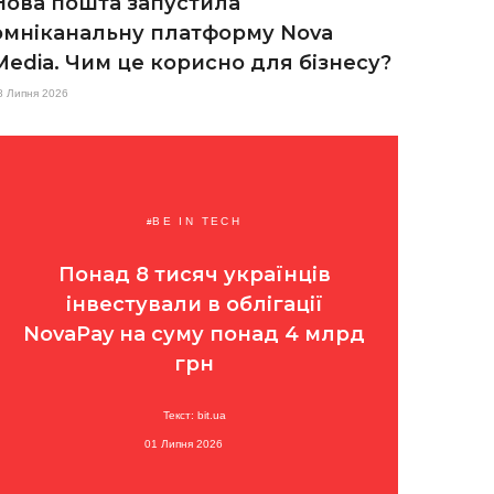
Нова пошта запустила
омніканальну платформу Nova
Media. Чим це корисно для бізнесу?
8 Липня 2026
BE IN TECH
Понад 8 тисяч українців
інвестували в облігації
NovaPay на суму понад 4 млрд
грн
Текст: bit.ua
01 Липня 2026