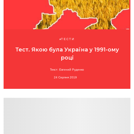
ТЕСТИ
Тест. Якою була Україна у 1991-ому
році
Текст: Евгений Руденко
24 Серпня 2019