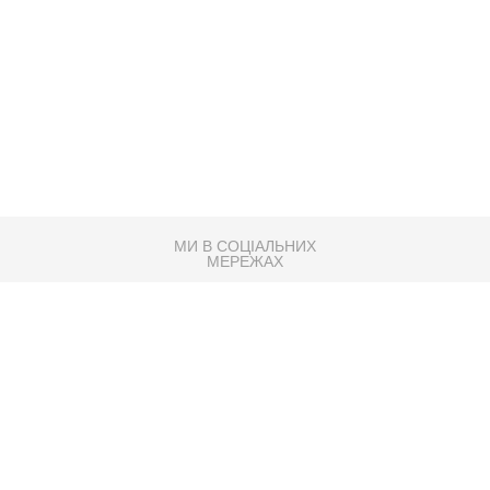
МИ В СОЦІАЛЬНИХ
МЕРЕЖАХ
83K
Розробка сайту
Партнер по SEO