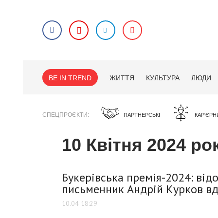
BE IN TREND
ЖИТТЯ
КУЛЬТУРА
ЛЮДИ
СПЕЦПРОЄКТИ
ПАРТНЕРСЬКІ
КАР'ЄРН
10 Квітня 2024 ро
Букерівська премія-2024: від
письменник Андрій Курков вд
10.04 18:29