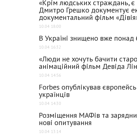
«Крім людських страждань, є 
Дмитро Грешко документує ек
документальний фільм «Дівія
10.04 18:00
В Україні знищено вже понад 
10.04 16:32
«Люди не хочуть бачити старо
анімаційний фільм Девіда Лін
10.04 14:56
Forbes опублікував європейсь
українців
10.04 14:30
Розміщення МАФів та зарядни
нові опитування
10.04 13:14