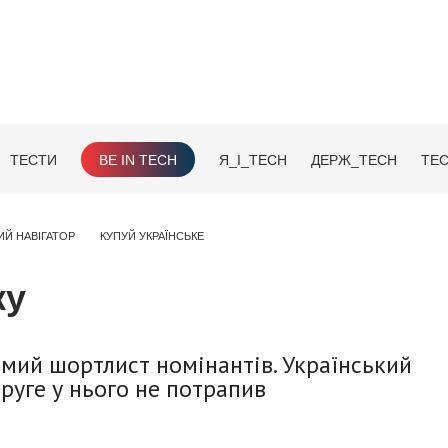
ТЕСТИ
BE IN TECH
Я_І_TECH
ДЕРЖ_TECH
TEC
ИЙ НАВІГАТОР
КУПУЙ УКРАЇНСЬКЕ
ку
омий шортлист номінантів. Український
руге у нього не потрапив