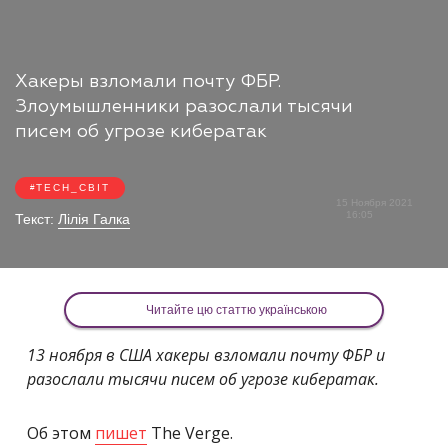
Хакеры взломали почту ФБР.
Злоумышленники разослали тысячи
писем об угрозе кибератак
TECH_СВІТ
15 Ноября 2021
16:05
Текст:
Лілія Галка
Читайте цю статтю українською
13 ноября в США хакеры взломали почту ФБР и
разослали тысячи писем об угрозе кибератак.
Об этом
пишет
The Verge.