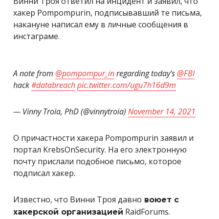
Винни Троя ответил на инцидент и заявил, что
хакер Pompompurin, подписывавший те письма,
накануне написал ему в личные сообщения в
инстаграме.
A note from
@pompompur_in
regarding today’s
@FBI
hack
#databreach
pic.twitter.com/ugu7h16d9m
— Vinny Troia, PhD (@vinnytroia)
November 14, 2021
О причастности хакера Pompompurin заявил и
портал KrebsOnSecurity. На его электронную
почту прислали подобное письмо, которое
подписал хакер.
Известно, что Винни Троя давно
воюет с
RaidForums.
хакерской организацией