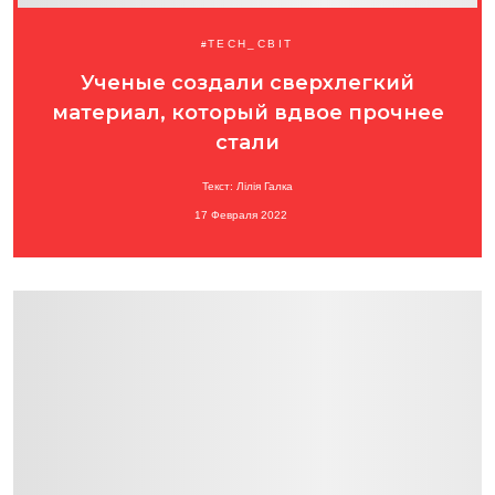
TECH_СВІТ
Ученые создали сверхлегкий
материал, который вдвое прочнее
стали
Текст: Лілія Галка
17 Февраля 2022