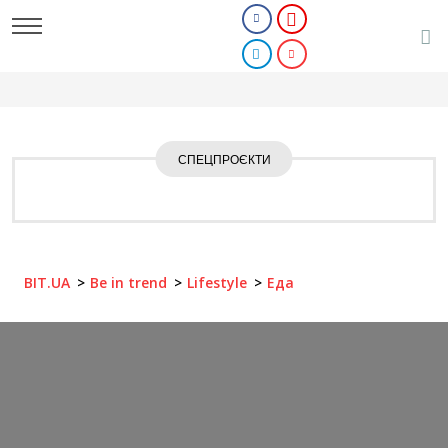
СПЕЦПРОЄКТИ
BIT.UA
Be in trend
Lifestyle
Еда