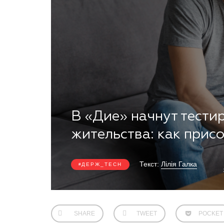
В «Дие» начнут тести
жительства: как прис
Текст:
Лілія Галка
ДЕРЖ_TECH
SHARE
TWEET
POCKET