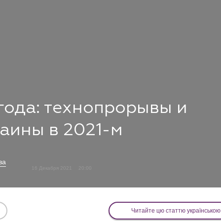
года: технопрорывы и
аины в 2021-м
ва
16 Декабря 2021
20:00
Читайте цю статтю українською