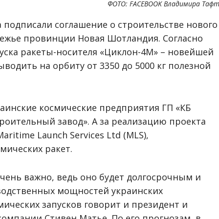
ФОТО: FACEBOOK Владимира Таф
да подписали соглашение о строительстве нового
ежье провинции Новая Шотландия. Согласно
апуска ракеты-носителя «Циклон-4М» – новейшей
ыводить на орбиту от 3350 до 5000 кг полезной
раинские космические предприятия ГП «КБ
оительный завод». А за реализацию проекта
ritime Launch Services Ltd (MLS),
мических ракет.
чень важно, ведь оно будет долгосрочным и
зводственных мощностей украинских
ических запусков говорит и президент и
омпании Стивен Матье. По его прогнозам, в