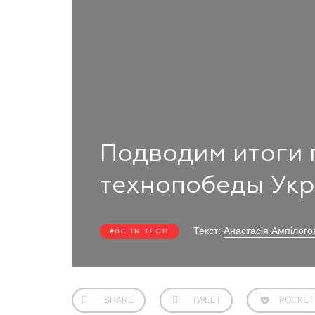
Подводим итоги 
технопобеды Укр
Текст:
Анастасія Ампілого
BE IN TECH
SHARE
TWEET
POCKET