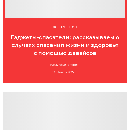
BE IN TECH
Гаджеты-спасатели: рассказываем о
случаях спасения жизни и здоровья
с помощью девайсов
Текст: Альона Чигрин
12 Января 2022