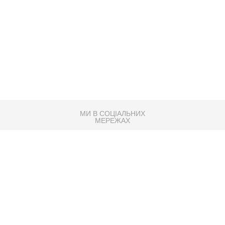
МИ В СОЦІАЛЬНИХ
МЕРЕЖАХ
83K
Розробка сайту
Партнер по SEO