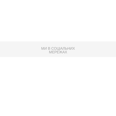
МИ В СОЦІАЛЬНИХ
МЕРЕЖАХ
83K
Розробка сайту
Партнер по SEO