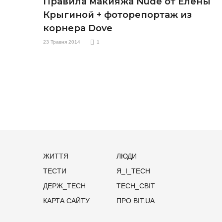
Правила макияжа Nude от Елены
Крыгиной + фоторепортаж из
корнера Dove
23 Травня 2014
1
ЖИТТЯ
ЛЮДИ
ТЕСТИ
Я_І_TECH
ДЕРЖ_TECH
TECH_СВІТ
КАРТА САЙТУ
ПРО BIT.UA