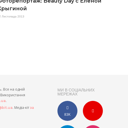
Фоторепортаж: Beauty Day с Еленой
Крыгиной
2 Листопада 2013
ь. Все на одній
МИ В СОЦІАЛЬНИХ
МЕРЕЖАХ
и. Використання
.
t.ua
. Медіа-кіт
bit.ua
за
83K