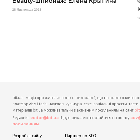
Beauty-шпионаж: Елена Крыгина
28 Листопада 2013
1
bit.ua - медіа про життя як воно є і технології, що на нього впливают
платформі: я і tech. наукпоп. культура. секс. соціальні проєкти. тест
матеріалів bit.ua можливе тільки з активним посиланням на сайт
bi
Редакція:
Щодо реклами звертайтеся на пошту
editor@bit.ua
adv@
посиланням.
Розробка сайту
Партнер по SEO