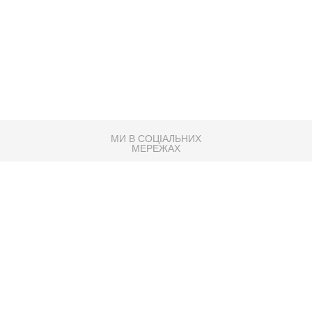
МИ В СОЦІАЛЬНИХ
МЕРЕЖАХ
83K
Розробка сайту
Партнер по SEO