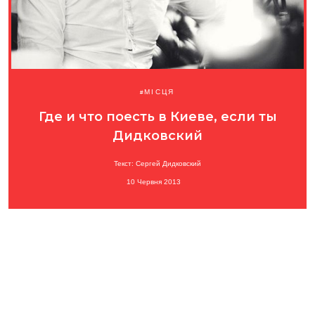
МІСЦЯ
Где и что поесть в Киеве, если ты
Дидковский
Текст: Сергей Дидковский
10 Червня 2013