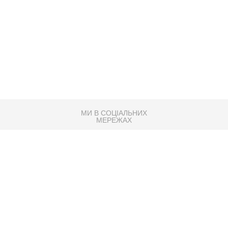
МИ В СОЦІАЛЬНИХ
МЕРЕЖАХ
83K
Розробка сайту
Партнер по SEO