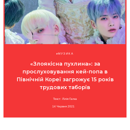
МУЗИКА
«Злоякісна пухлина»: за
прослуховування кей-попа в
Північній Кореї загрожує 15 років
трудових таборів
Текст: Лілія Галка
14 Червня 2021