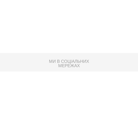
МИ В СОЦІАЛЬНИХ
МЕРЕЖАХ
83K
Розробка сайту
Партнер по SEO