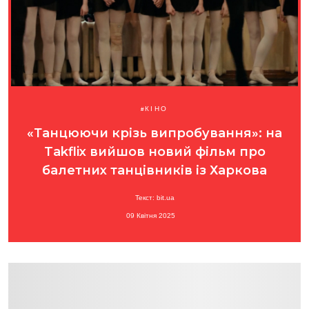
КІНО
«Танцюючи крізь випробування»: на
Takflix вийшов новий фільм про
балетних танцівників із Харкова
Текст: bit.ua
09 Квітня 2025