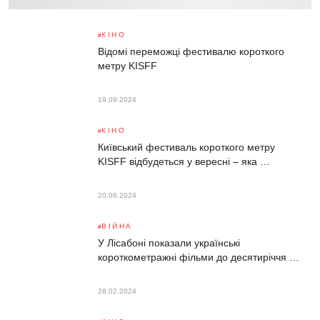
КІНО
Відомі переможці фестивалю короткого
метру KISFF
19.09.2024
КІНО
Київський фестиваль короткого метру
KISFF відбудеться у вересні – яка …
20.08.2024
ВІЙНА
У Лісабоні показали українські
короткометражні фільми до десятиріччя …
28.02.2024