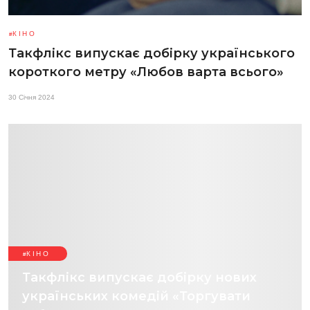
КІНО
Такфлікс випускає добірку українського
короткого метру «Любов варта всього»
30 Січня 2024
КІНО
Такфлікс випускає добірку нових
українських комедій «Торгувати