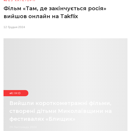
БЕЗ КАТЕГОРІЇ
Фільм «Там, де закінчується росія»
вийшов онлайн на Takflix
12 Грудня 2024
КІНО
Вийшли короткометражні фільми,
створені дітьми Миколаївщини на
фестивалях «Блищик»
29 Листопада 2024