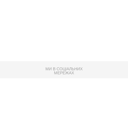
МИ В СОЦІАЛЬНИХ
МЕРЕЖАХ
83K
Розробка сайту
Партнер по SEO