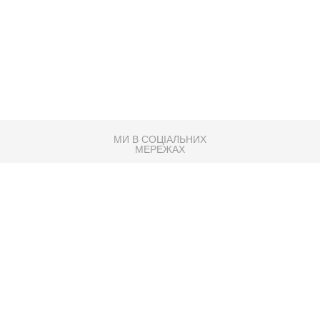
МИ В СОЦІАЛЬНИХ
МЕРЕЖАХ
83K
Розробка сайту
Партнер по SEO