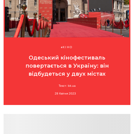
КІНО
Одеський кінофестиваль
повертається в Україну: він
відбудеться у двух містах
Текст: bit.ua
28 Квітня 2023