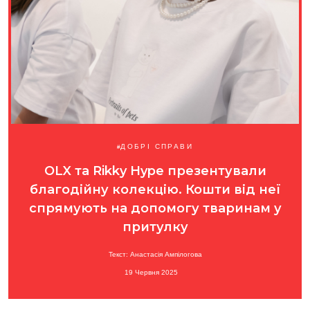
ДОБРІ СПРАВИ
OLX та Rikky Hype презентували
благодійну колекцію. Кошти від неї
спрямують на допомогу тваринам у
притулку
Текст: Анастасія Ампілогова
19 Червня 2025