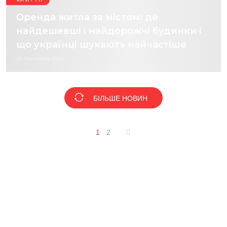
Оренда житла за містом: де
найдешевші і найдорожчі будинки і
що українці шукають найчастіше
28 Листопада 2022
БІЛЬШЕ НОВИН
1
2