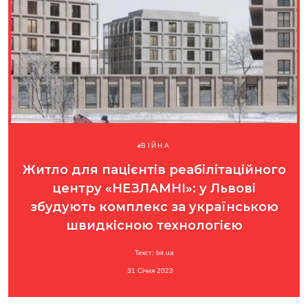
ВІЙНА
Житло для пацієнтів реабілітаційного
центру «НЕЗЛАМНІ»: у Львові
збудують комплекс за українською
швидкісною технологією
Текст: bit.ua
31 Січня 2023