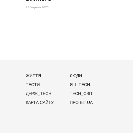
23 Червня 2023
ЖИТТЯ
ЛЮДИ
ТЕСТИ
Я_І_TECH
ДЕРЖ_TECH
TECH_СВІТ
КАРТА САЙТУ
ПРО BIT.UA