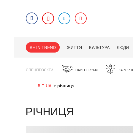
BE IN TREND
ЖИТТЯ
КУЛЬТУРА
ЛЮДИ
СПЕЦПРОЄКТИ
ПАРТНЕРСЬКІ
КАР'ЄРН
BIT.UA
річниця
РІЧНИЦЯ