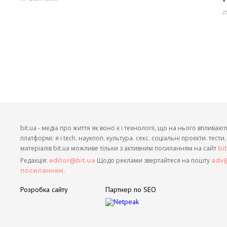
2
bit.ua - медіа про життя як воно є і технології, що на нього впливают
платформі: я і tech. наукпоп. культура. секс. соціальні проєкти. тест
матеріалів bit.ua можливе тільки з активним посиланням на сайт
bi
Редакція:
Щодо реклами звертайтеся на пошту
editor@bit.ua
adv@
посиланням.
Розробка сайту
Партнер по SEO