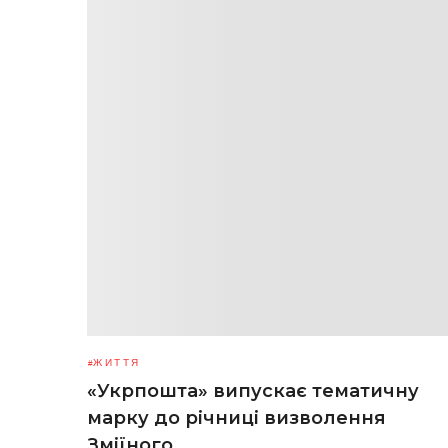
ЖИТТЯ
«Укрпошта» випускає тематичну
марку до річниці визволення
Зміїного