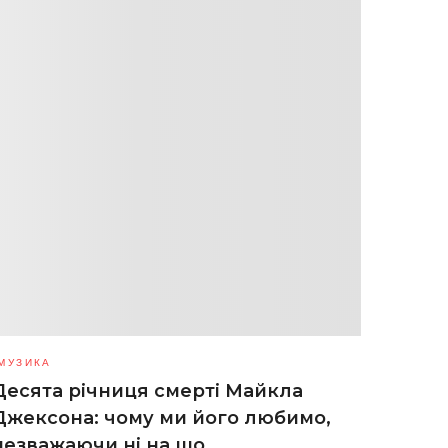
МУЗИКА
Десята річниця смерті Майкла
Джексона: чому ми його любимо,
незважаючи ні на що