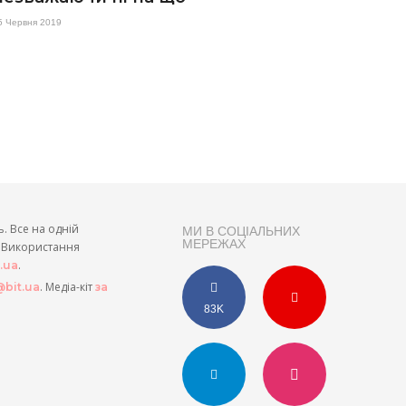
5 Червня 2019
ь. Все на одній
МИ В СОЦІАЛЬНИХ
МЕРЕЖАХ
и. Використання
.
t.ua
. Медіа-кіт
bit.ua
за
83K