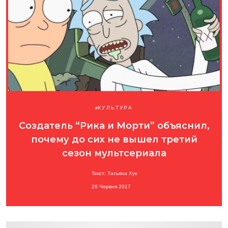
КУЛЬТУРА
Создатель “Рика и Морти” объяснил,
почему до сих не вышел третий
сезон мультсериала
Текст: Татьяна Хук
26 Червня 2017