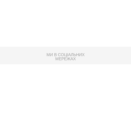
МИ В СОЦІАЛЬНИХ
МЕРЕЖАХ
83K
Розробка сайту
Партнер по SEO