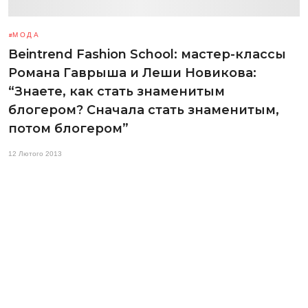
МОДА
Beintrend Fashion School: мастер-классы
Романа Гаврыша и Леши Новикова:
“Знаете, как стать знаменитым
блогером? Сначала стать знаменитым,
потом блогером”
12 Лютого 2013