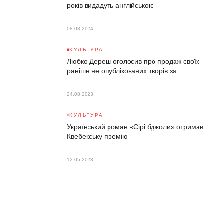
років видадуть англійською
08.03.2024
КУЛЬТУРА
Любко Дереш оголосив про продаж своїх
раніше не опублікованих творів за …
24.08.2023
КУЛЬТУРА
Український роман «Сірі бджоли» отримав
Квебекську премію
12.05.2023