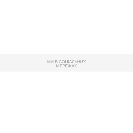
МИ В СОЦІАЛЬНИХ
МЕРЕЖАХ
83K
Розробка сайту
Партнер по SEO