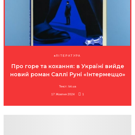
ЛІТЕРАТУРА
Про горе та кохання: в Україні вийде
новий роман Саллі Руні «Інтермеццо»
Текст: bit.ua
17 Жовтня 2024
1