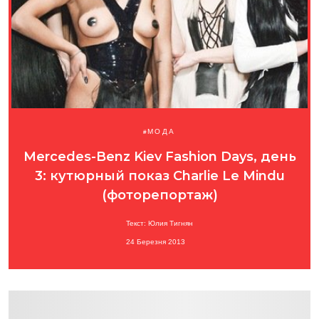
МОДА
Mercedes-Benz Kiev Fashion Days, день
3: кутюрный показ Charlie Le Mindu
(фоторепортаж)
Текст: Юлия Тигнян
24 Березня 2013