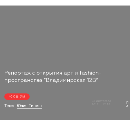
Репортаж с открытия арт и fashion-
пространства “Владимирская 12В”
СОЦІУМ
23 Листопада
2012
12:18
Текст:
Юлия Тигнян
2