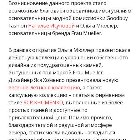
Возникновение данного проекта стало
возможным благодаря объединившимся усилиям
основательницы модной комиссионки Goodbuy
Fashion
Наталье Исуповой
и Ольга Мюллер,
основательницы бренда Frau Mueller.
В рамках открытия Ольга Мюллер презентовала
дебютную коллекцию украшений собственного
дизайна из полудрагоценных камней,
выпущенных под маркой Frau Mueller.
Дизайнер Яся Хоменко презентовала новую
весенне-летнюю коллекцию
, а также
капсульную коллекцию – платья в фирменном
стиле
RCR KHOMENKO
, выполненные из более
простых тканей и доступные по
привлекательной цене. Помимо прочего,
благодаря теплой и радушной атмосфере
вечера, гости смогли вдоволь насладиться
дружеским общением, традиционно приятным