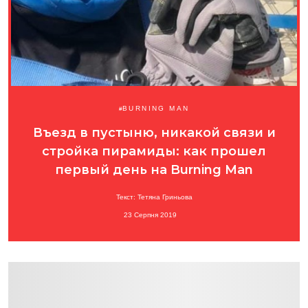
BURNING MAN
Въезд в пустыню, никакой связи и
стройка пирамиды: как прошел
первый день на Burning Man
Текст: Тетяна Гриньова
23 Серпня 2019