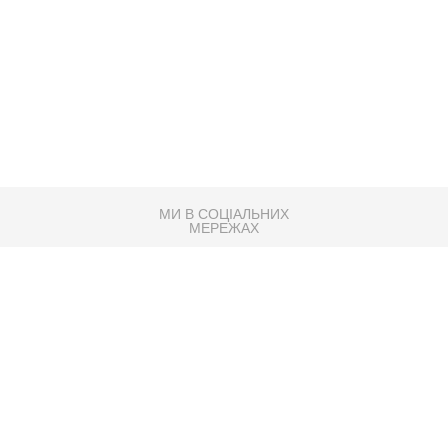
МИ В СОЦІАЛЬНИХ
МЕРЕЖАХ
83K
Розробка сайту
Партнер по SEO