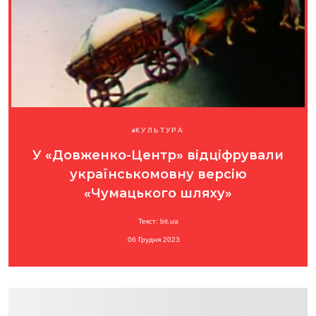
КУЛЬТУРА
У «Довженко-Центр» відціфрували
українськомовну версію
«Чумацького шляху»
Текст: bit.ua
06 Грудня 2023