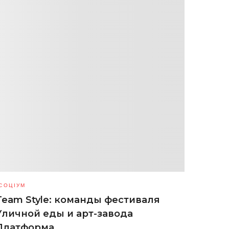
СОЦІУМ
Team Style: команды фестиваля
Уличной еды и арт-завода
Платформа