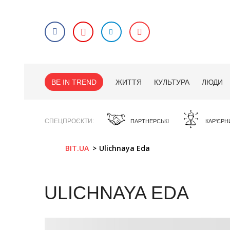
BE IN TREND
ЖИТТЯ
КУЛЬТУРА
ЛЮДИ
СПЕЦПРОЄКТИ
ПАРТНЕРСЬКІ
КАР'ЄРН
BIT.UA
Ulichnaya Eda
ULICHNAYA EDA