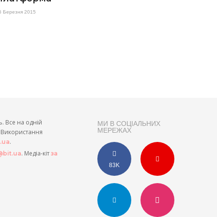
6 Березня 2015
ь. Все на одній
МИ В СОЦІАЛЬНИХ
МЕРЕЖАХ
и. Використання
.
t.ua
. Медіа-кіт
bit.ua
за
83K