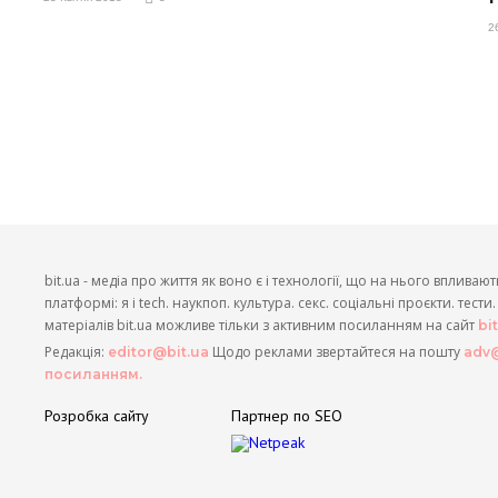
2
bit.ua - медіа про життя як воно є і технології, що на нього впливают
платформі: я і tech. наукпоп. культура. секс. соціальні проєкти. тест
матеріалів bit.ua можливе тільки з активним посиланням на сайт
bi
Редакція:
Щодо реклами звертайтеся на пошту
editor@bit.ua
adv@
посиланням.
Розробка сайту
Партнер по SEO