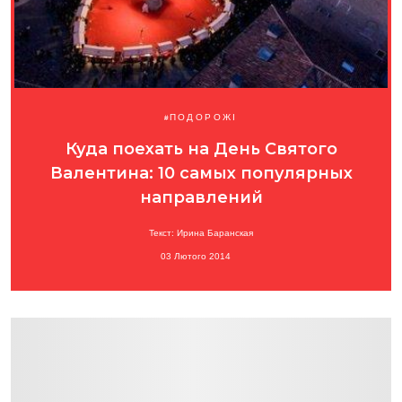
ПОДОРОЖІ
Куда поехать на День Святого
Валентина: 10 самых популярных
направлений
Текст: Ирина Баранская
03 Лютого 2014