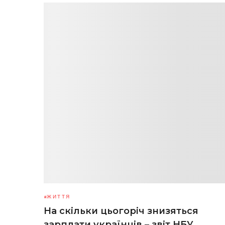
ЖИТТЯ
На скільки цьогоріч знизяться
зарплати українців – звіт НБУ