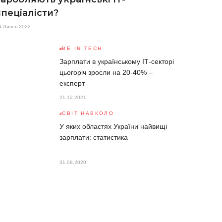
спеціалісти?
4 Липня 2022
BE IN TECH
Зарплати в українському ІТ-секторі
цьогоріч зросли на 20-40% –
експерт
21.12.2021
СВІТ НАВКОЛО
У яких областях України найвищі
зарплати: статистика
31.08.2020