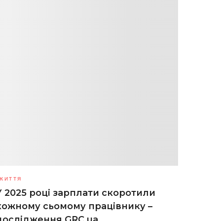
ЖИТТЯ
У 2025 році зарплати скоротили
кожному сьомому працівнику –
дослідження GRC.ua