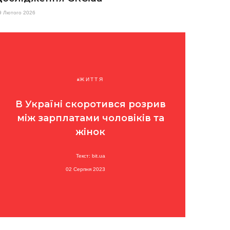
9 Лютого 2026
ЖИТТЯ
В Україні скоротився розрив
між зарплатами чоловіків та
жінок
Текст: bit.ua
02 Серпня 2023