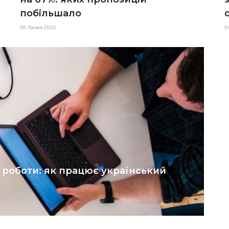
побільшало
06 Липня 2022
0
 роботи: як працює український