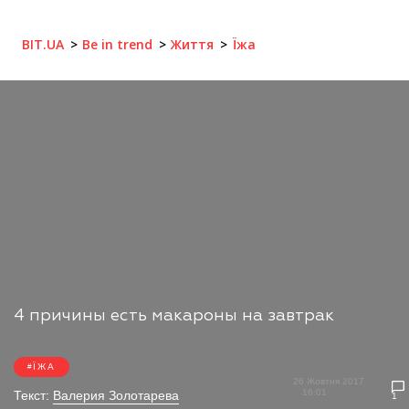
BIT.UA
Be in trend
Життя
Їжа
4 причины есть макароны на завтрак
ЇЖА
26 Жовтня 2017
16:01
Текст:
Валерия Золотарева
1