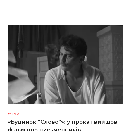
КІНО
«Будинок “Слово”»: у прокат вийшов
фільм про письменників