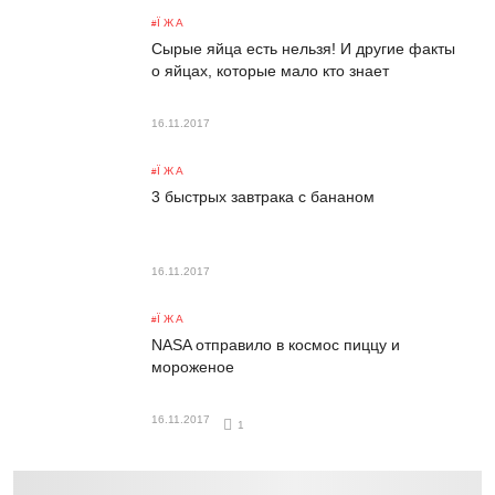
ЇЖА
Сырые яйца есть нельзя! И другие факты
о яйцах, которые мало кто знает
16.11.2017
ЇЖА
3 быстрых завтрака с бананом
16.11.2017
ЇЖА
NASA отправило в космос пиццу и
мороженое
16.11.2017
1