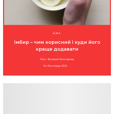
ЇЖА
Імбир – чим корисний і куди його
краще додавати
Текст: Валерия Золотарева
01 Листопада 2021