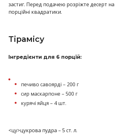
застиг. Перед подачею розріжте десерт на
порційні квадратики.
Тірамісу
Інгредієнти для 6 порцій:
печиво савоярді – 200 г
сир маскарпоне – 500 г
курячі яйця – 4 шт.
<цу>цукрова пудра – 5 ст. л.