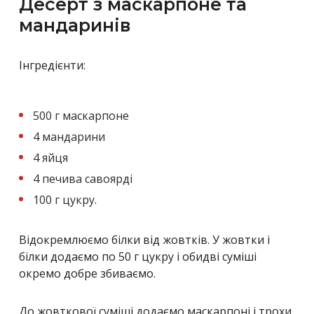
Десерт з маскарпоне та
мандаринів
Інгредієнти:
500 г маскарпоне
4 мандарини
4 яйця
4 печива савоярді
100 г цукру.
Відокремлюємо білки від жовтків. У жовтки і
білки додаємо по 50 г цукру і обидві суміші
окремо добре збиваємо.
До жовткової суміші додаємо маскарпоні і трохи