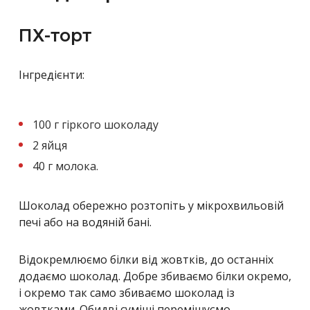
ПХ-торт
Інгредієнти:
100 г гіркого шоколаду
2 яйця
40 г молока.
Шоколад обережно розтопіть у мікрохвильовій
печі або на водяній бані.
Відокремлюємо білки від жовтків, до останніх
додаємо шоколад. Добре збиваємо білки окремо,
і окремо так само збиваємо шоколад із
жовтками. Обидві суміші перемішуємо –