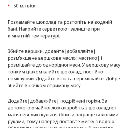
50 мл віскі
Розламайте шоколад та розтопіть на водяній
бані. Накрийте серветкою і залиште при
кімнатній температурі.
Збийте вершки, додайте|добавляйте|
розм’якшене вершкове масло|мастило| і
розмішайте до однорідної маси. У вершкову масу
тонким цівком влийте шоколад, постійно
помішуючи. Додайте віскі та перемішайте. Добре
збийте віночком отриману масу.
Додайте|добавляйте| подрібнені горіхи. За
допомогою чайної ложки зробіть з шоколадної
маси невеликі кульки. Ліпити їх краще вологими
руками, тому наперед поставте миску з водою.