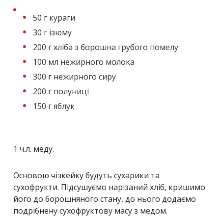
50 г кураги
30 г ізюму
200 г хліба з борошна грубого помелу
100 мл нежирного молока
300 г нежирного сиру
200 г полуниці
150 г яблук
1 ч.л. меду.
Основою чізкейку будуть сухарики та
сухофрукти. Підсушуємо нарізаний хліб, кришимо
його до борошняного стану, до нього додаємо
подрібнену сухофруктову масу з медом.