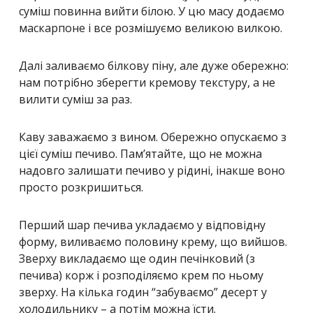
суміш повинна вийти білою. У цю масу додаємо
маскарпоне і все розмішуємо великою вилкою.
Далі заливаємо білкову піну, але дуже обережно:
нам потрібно зберегти кремову текстуру, а не
вилити суміш за раз.
Каву заважаємо з вином. Обережно опускаємо з
цієї суміш печиво. Пам’ятайте, що не можна
надовго залишати печиво у рідині, інакше воно
просто розкришиться.
Перший шар печива укладаємо у відповідну
форму, виливаємо половину крему, що вийшов.
Зверху викладаємо ще один печінковий (з
печива) корж і розподіляємо крем по ньому
зверху. На кілька годин “забуваємо” десерт у
холодильнику – а потім можна їсти.