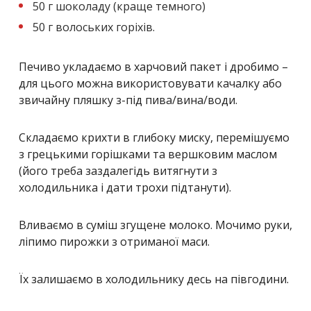
50 г шоколаду (краще темного)
50 г волоських горіхів.
Печиво укладаємо в харчовий пакет і дробимо –
для цього можна використовувати качалку або
звичайну пляшку з-під пива/вина/води.
Складаємо крихти в глибоку миску, перемішуємо
з грецькими горішками та вершковим маслом
(його треба заздалегідь витягнути з
холодильника і дати трохи підтанути).
Вливаємо в суміш згущене молоко. Мочимо руки,
ліпимо пирожки з отриманої маси.
Їх залишаємо в холодильнику десь на півгодини.