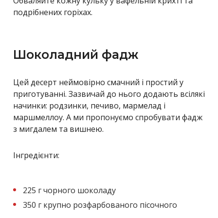
Обваляйте кожну кульку у вафельній крихті та
подрібнених горіхах.
Шоколадний фадж
Цей десерт неймовірно смачний і простий у
приготуванні. Зазвичай до нього додають всілякі
начинки: родзинки, печиво, мармелад і
маршмеллоу. А ми пропонуємо спробувати фадж
з мигдалем та вишнею.
Інгредієнти:
225 г чорного шоколаду
350 ​​г крупно розфарбованого пісочного