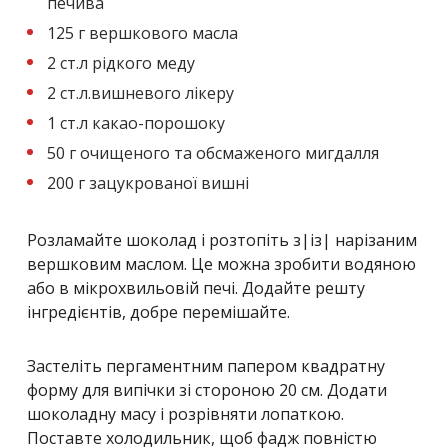
печива
125 г вершкового масла
2 ст.л рідкого меду
2 ст.л.вишневого лікеру
1 ст.л какао-порошоку
50 г очищеного та обсмаженого мигдалля
200 г зацукрованої вишні
Розламайте шоколад і розтопіть з|із| нарізаним
вершковим маслом. Це можна зробити водяною
або в мікрохвильовій печі. Додайте решту
інгредієнтів, добре перемішайте.
Застеліть пергаментним папером квадратну
форму для випічки зі стороною 20 см. Додати
шоколадну масу і розрівняти лопаткою.
Поставте холодильник, щоб фадж повністю