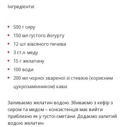
Інгредієнти:
500 г сиру
150 мл густого йогурту
12 шт вівсяного печива
3 ст.л. меду
15 г желатину
100 води
200 мл чорної звареної зі стевією (корисним
цукрозамінником) кави.
Заливаємо желатин водою. Збиваємо з кефір з
сиром та медом – консистенція має вийти
приблизно як у густої сметани. Додаємо залитий
водою желатин.