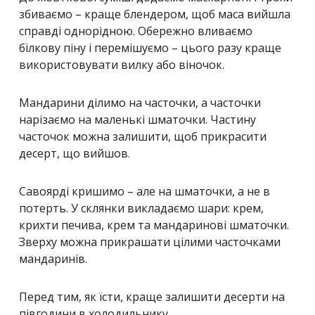
збиваємо – краще блендером, щоб маса вийшла
справді однорідною. Обережно вливаємо
білкову піну і перемішуємо – цього разу краще
використовувати вилку або віночок.
Мандарини ділимо на часточки, а часточки
нарізаємо на маленькі шматочки. Частину
часточок можна залишити, щоб прикрасити
десерт, що вийшов.
Савоярді кришимо – але на шматочки, а не в
потерть. У склянки викладаємо шари: крем,
крихти печива, крем та мандаринові шматочки.
Зверху можна прикрашати цілими часточками
мандаринів.
Перед тим, як їсти, краще залишити десерти на
півгодини в холодильнику.