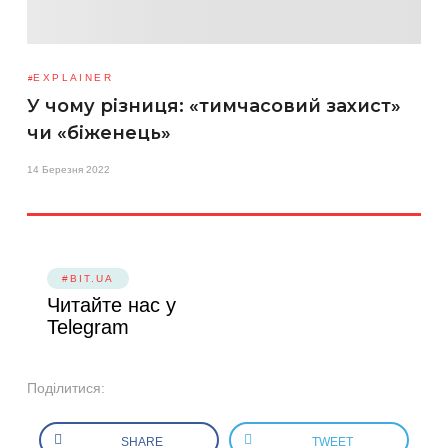
EXPLAINER
У чому різниця: «тимчасовий захист»
чи «біженець»
14 Березня 2022
#BIT.UA
Читайте нас у
Telegram
Поділитися:
SHARE
TWEET