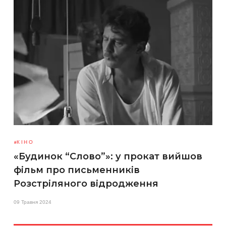
КІНО
«Будинок “Слово”»: у прокат вийшов
фільм про письменників
Розстріляного відродження
09 Травня 2024