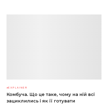
EXPLAINER
Комбуча. Що це таке, чому на ній всі
зациклились і як її готувати