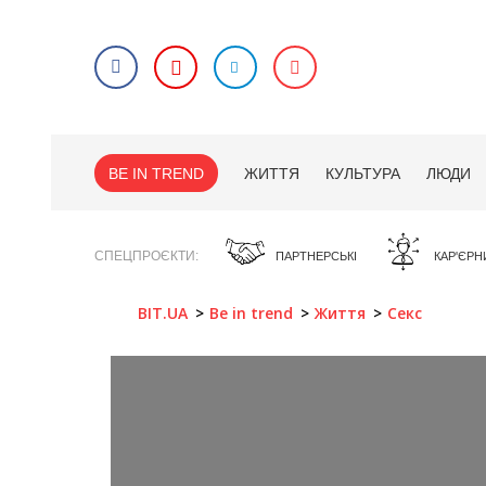
BE IN TREND
ЖИТТЯ
КУЛЬТУРА
ЛЮДИ
СПЕЦПРОЄКТИ
ПАРТНЕРСЬКІ
КАР'ЄРН
BIT.UA
Be in trend
Життя
Секс