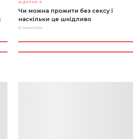
ЗДОРОВ'Я
Чи можна прожити без сексу і
с
наскільки це шкідливо
01 Серпня 2019