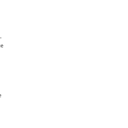
–
не
е