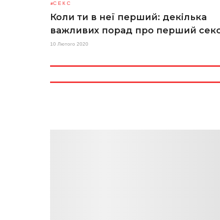
СЕКС
Коли ти в неї перший: декілька
важливих порад про перший сек
10 Лютого 2020