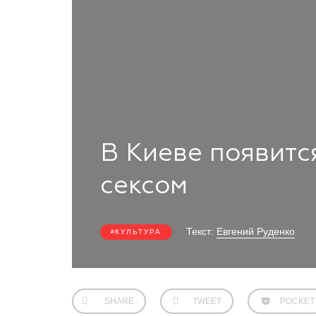
В Киеве появитс
сексом
Текст:
Евгений Руденко
КУЛЬТУРА
SHARE
TWEET
POCKET