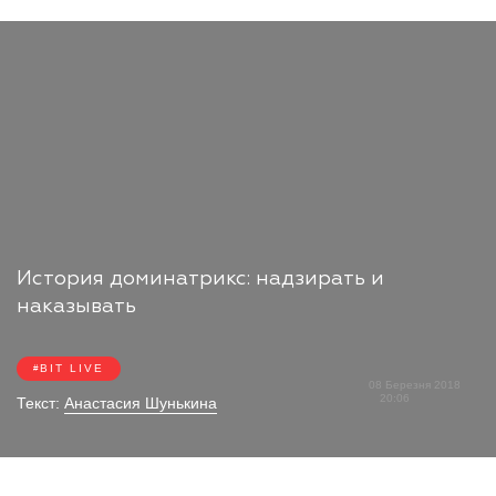
История доминатрикс: надзирать и
наказывать
BIT LIVE
08 Березня 2018
20:06
Текст:
Анастасия Шунькина