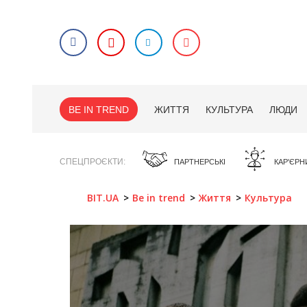
BE IN TREND
ЖИТТЯ
КУЛЬТУРА
ЛЮДИ
СПЕЦПРОЄКТИ
ПАРТНЕРСЬКІ
КАР'ЄРН
BIT.UA
Be in trend
Життя
Культура