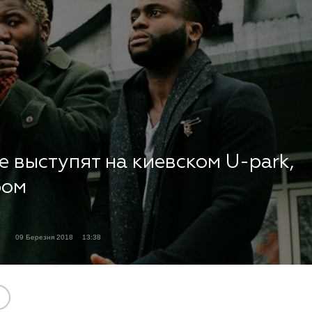
е выступят на киевском U-park,
бом
09 Березня 2018
13:38