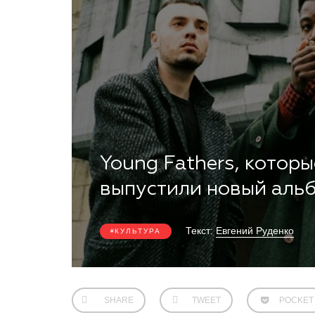
Young Fathers, которы
выпустили новый аль
Текст:
Евгений Руденко
КУЛЬТУРА
SHARE
TWEET
POCKET