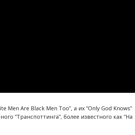
 Men Are Black Men Too”, а их “Only God Knows”
ного “Транспоттинга”, более известного как “На